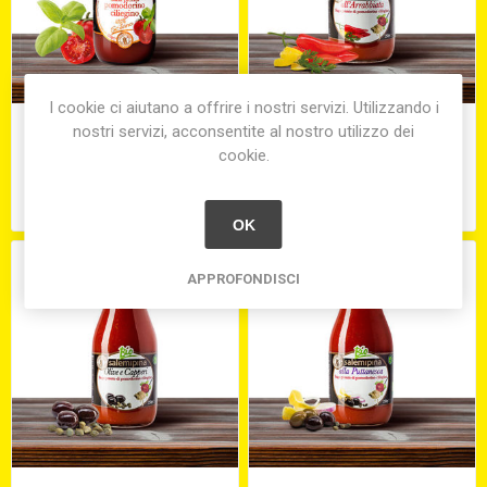
I cookie ci aiutano a offrire i nostri servizi. Utilizzando i
SALSA DI CILIEGINO BIO
SUGO PRONTO DI
nostri servizi, acconsentite al nostro utilizzo dei
ML. 330
POMODORO CILIEGINO
cookie.
ALL'ARRABBIATA BIO ML.
250
€2,00
€2,70
OK
APPROFONDISCI