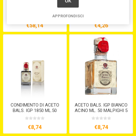
OK
ACETO BALSAMICO TRAD.
ACETO ROSSO LT. 1 GR. 6%
DI MODENA DOP ML.100 12
BONANNO
ANNI
APPROFONDISCI
€58,14
€4,26
CONDIMENTO DI ACETO
ACETO BALS. IGP BIANCO
BALS. IGP 1850 ML.50
ACINO ML. 50 MALPIGHI 5
AFFINATO 5 ANNI
ANNI
€8,74
€8,74