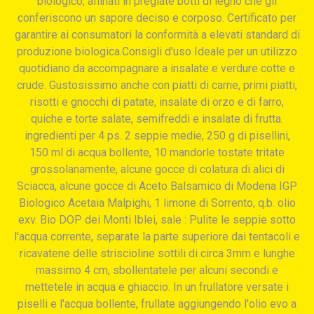
biologico, affinati in pregiate botti di legno che gli
conferiscono un sapore deciso e corposo. Certificato per
garantire ai consumatori la conformità a elevati standard di
produzione biologica.Consigli d'uso Ideale per un utilizzo
quotidiano da accompagnare a insalate e verdure cotte e
crude. Gustosissimo anche con piatti di carne, primi piatti,
risotti e gnocchi di patate, insalate di orzo e di farro,
quiche e torte salate, semifreddi e insalate di frutta.
ingredienti per 4 ps. 2 seppie medie, 250 g di pisellini,
150 ml di acqua bollente, 10 mandorle tostate tritate
grossolanamente, alcune gocce di colatura di alici di
Sciacca, alcune gocce di Aceto Balsamico di Modena IGP
Biologico Acetaia Malpighi, 1 limone di Sorrento, q.b. olio
exv. Bio DOP dei Monti Iblei, sale : Pulite le seppie sotto
l'acqua corrente, separate la parte superiore dai tentacoli e
ricavatene delle striscioline sottili di circa 3mm e lunghe
massimo 4 cm, sbollentatele per alcuni secondi e
mettetele in acqua e ghiaccio. In un frullatore versate i
piselli e l'acqua bollente, frullate aggiungendo l'olio evo a