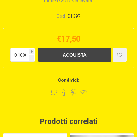
molle e a crosta lavata.
Cod.:
DI 397
€17,50
i
h
Condividi:
Prodotti correlati