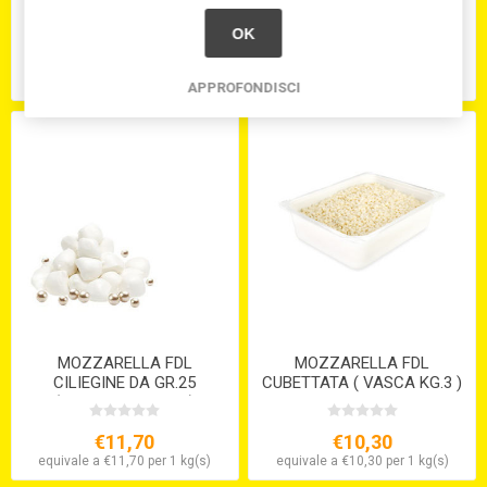
DA GR.8
ue Volpe (VASCH. DA 3 KG.
IN ACQUA)
OK
€23,40
€10,60
equivale a -€23,40 per 1 kg(s)
equivale a €0,00 per 0 kg(s)
APPROFONDISCI
MOZZARELLA FDL
MOZZARELLA FDL
CILIEGINE DA GR.25
CUBETTATA ( VASCA KG.3 )
(vaschette Da 1 Kg)
€11,70
€10,30
equivale a €11,70 per 1 kg(s)
equivale a €10,30 per 1 kg(s)