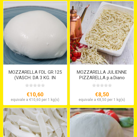
MOZZARELLA FDL GR.125
MOZZARELLA JULIENNE
(VASCH. DA 3 KG. IN
PIZZARELLA p.a.Diano
ACQUA)
(KG.2,5)
€10,60
€8,50
equivale a €10,60 per 1 kg(s)
equivale a €8,50 per 1 kg(s)