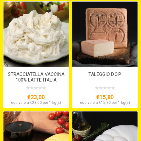
STRACCIATELLA VACCINA
TALEGGIO D.O.P.
100% LATTE ITALIA
€23,00
€15,80
equivale a €23,00 per 1 kg(s)
equivale a €15,80 per 1 kg(s)