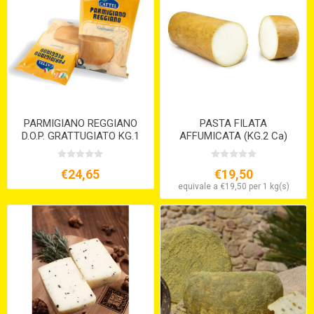
PARMIGIANO REGGIANO
PASTA FILATA
D.O.P. GRATTUGIATO KG.1
AFFUMICATA (KG.2 Ca)
€24,65
€19,50
equivale a €19,50 per 1 kg(s)