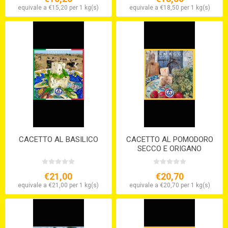
equivale a €15,20 per 1 kg(s)
equivale a €18,50 per 1 kg(s)
CACETTO AL BASILICO
CACETTO AL POMODORO
SECCO E ORIGANO
€21,00
€20,70
equivale a €21,00 per 1 kg(s)
equivale a €20,70 per 1 kg(s)