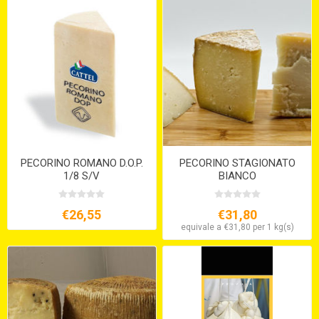
PECORINO ROMANO D.O.P.
PECORINO STAGIONATO
1/8 S/V
BIANCO
€26,55
€31,80
equivale a €31,80 per 1 kg(s)