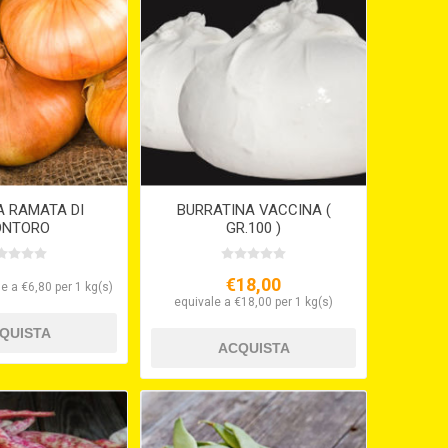
A RAMATA DI
BURRATINA VACCINA (
NTORO
GR.100 )
€18,00
e a €6,80 per 1 kg(s)
equivale a €18,00 per 1 kg(s)