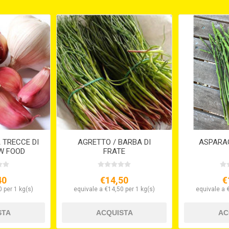
 TRECCE DI
AGRETTO / BARBA DI
ASPARA
W FOOD
FRATE
40
€14,50
€
 per 1 kg(s)
equivale a €14,50 per 1 kg(s)
equivale a 