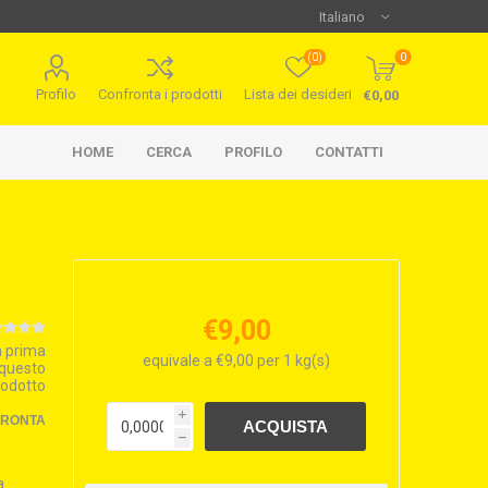
(0)
0
Profilo
Confronta i prodotti
Lista dei desideri
€0,00
HOME
CERCA
PROFILO
CONTATTI
€9,00
la prima
equivale a €9,00 per 1 kg(s)
 questo
rodotto
i
FRONTA
h
a