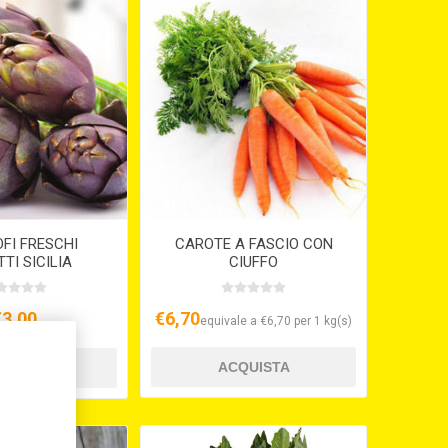
FI FRESCHI
CAROTE A FASCIO CON
TTI SICILIA
CIUFFO
€3,00
€6,70
equivale a €6,70 per 1 kg(s)
,