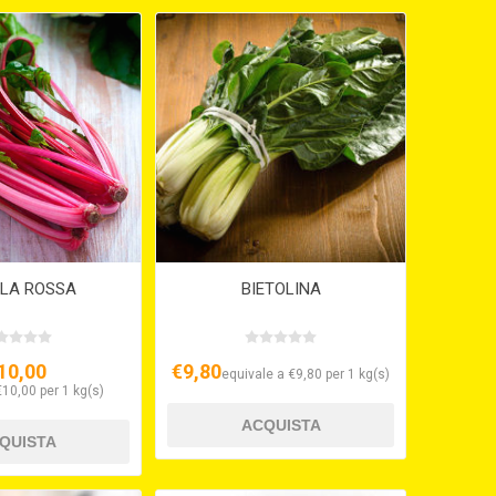
OLA ROSSA
BIETOLINA
10,00
€9,80
equivale a €9,80 per 1 kg(s)
€10,00 per 1 kg(s)