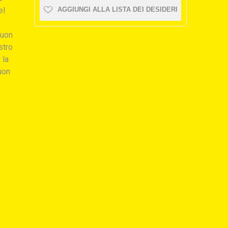
el
AGGIUNGI ALLA LISTA DEI DESIDERI
buon
stro
 la
uon