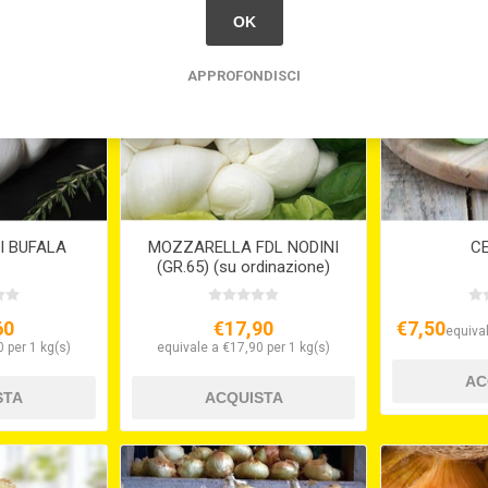
OK
APPROFONDISCI
I BUFALA
MOZZARELLA FDL NODINI
CE
(GR.65) (su ordinazione)
60
€17,90
€7,50
equival
 per 1 kg(s)
equivale a €17,90 per 1 kg(s)