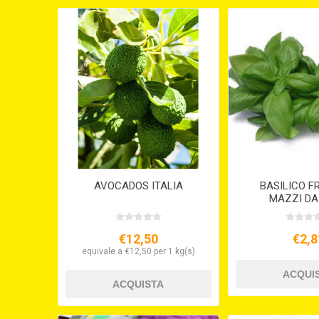
AVOCADOS ITALIA
BASILICO F
MAZZI DA
€12,50
€2,8
equivale a €12,50 per 1 kg(s)