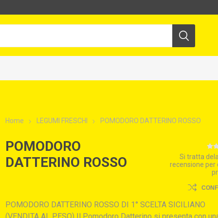
Home
LEGUMI FRESCHI
POMODORO DATTERINO ROSSO
POMODORO
Si tratta de
DATTERINO ROSSO
recensione per
p
CON
POMODORO DATTERINO ROSSO DI 1° SCELTA SICILIANO
(VENDITA AL PESO) Il Pomodoro Datterino si presenta con un