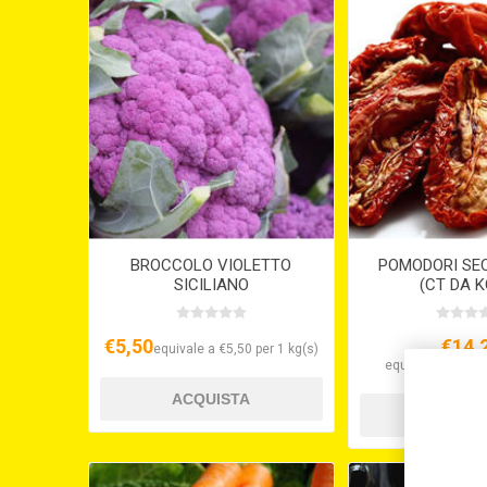
BROCCOLO VIOLETTO
POMODORI SEC
SICILIANO
(CT DA K
€5,50
€14,
equivale a €5,50 per 1 kg(s)
equivale a €14,25