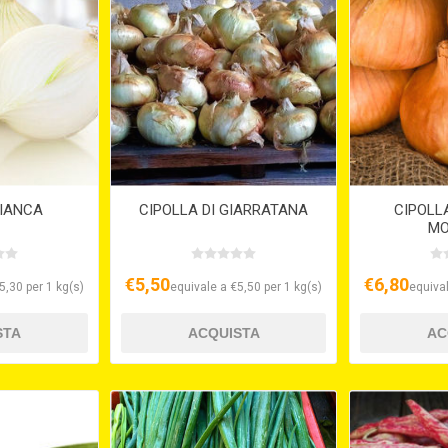
BIANCA
CIPOLLA DI GIARRATANA
CIPOLL
MO
€5,50
€6,80
5,30 per 1 kg(s)
equivale a €5,50 per 1 kg(s)
equival