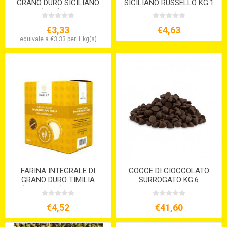
GRANO DURO SICILIANO
SICILIANO RUSSELLO KG.1
(KG.5) S/V
S/V
€3,33
€4,63
equivale a €3,33 per 1 kg(s)
FARINA INTEGRALE DI
GOCCE DI CIOCCOLATO
GRANO DURO TIMILIA
SURROGATO KG.6
(TUMMINIA) KG.1 S/V
€4,52
€41,60