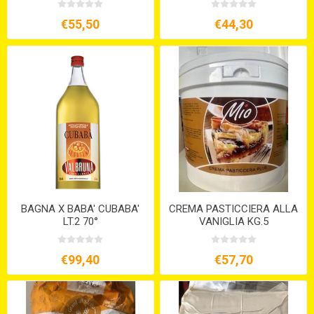
€55,50
€44,30
BAGNA X BABA' CUBABA'
CREMA PASTICCIERA ALLA
LT.2 70°
VANIGLIA KG.5
€99,40
€57,70