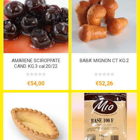
AMARENE SCIROPPATE
BABA' MIGNON CT KG.2
CAND. KG.3 cal.20/22
€54,00
€52,26