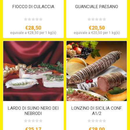
FIOCCO DI CULACCIA
GUANCIALE PAESANO
€28,50
€20,50
equivale a €28,50 per 1 kg(s)
equivale a €20,50 per 1 kg(s)
LARDO DI SUINO NERO DEI
LONZINO DI SICILIA CONF.
NEBRODI
A1/2
€25,17
€28,00