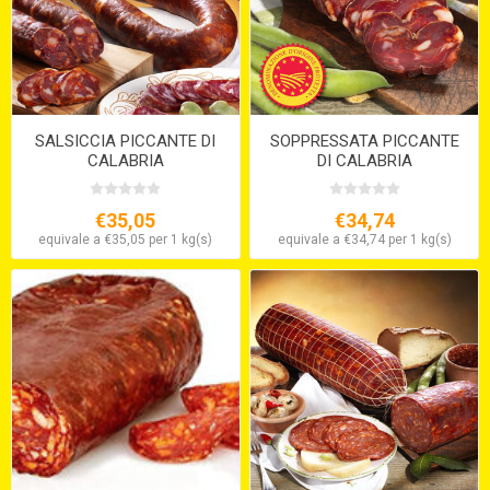
SALSICCIA PICCANTE DI
SOPPRESSATA PICCANTE
CALABRIA
DI CALABRIA
€35,05
€34,74
equivale a €35,05 per 1 kg(s)
equivale a €34,74 per 1 kg(s)