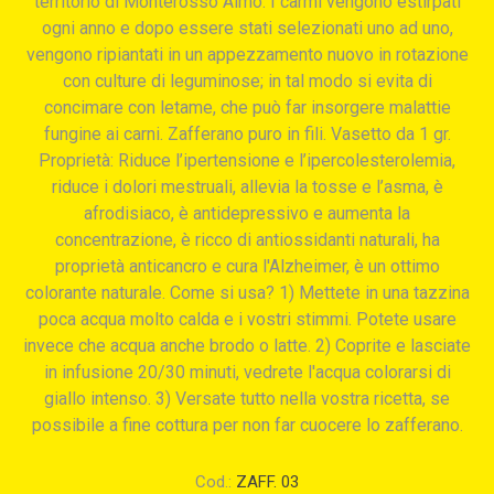
territorio di Monterosso Almo. I carmi vengono estirpati
ogni anno e dopo essere stati selezionati uno ad uno,
vengono ripiantati in un appezzamento nuovo in rotazione
con culture di leguminose; in tal modo si evita di
concimare con letame, che può far insorgere malattie
fungine ai carni. Zafferano puro in fili. Vasetto da 1 gr.
Proprietà: Riduce l’ipertensione e l’ipercolesterolemia,
riduce i dolori mestruali, allevia la tosse e l’asma, è
afrodisiaco, è antidepressivo e aumenta la
concentrazione, è ricco di antiossidanti naturali, ha
proprietà anticancro e cura l'Alzheimer, è un ottimo
colorante naturale. Come si usa? 1) Mettete in una tazzina
poca acqua molto calda e i vostri stimmi. Potete usare
invece che acqua anche brodo o latte. 2) Coprite e lasciate
in infusione 20/30 minuti, vedrete l'acqua colorarsi di
giallo intenso. 3) Versate tutto nella vostra ricetta, se
possibile a fine cottura per non far cuocere lo zafferano.
Cod.:
ZAFF. 03