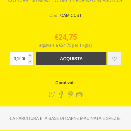
COTTURA : 30 MINUTI A 180° IN FORNO O IN PADELLA.
Cod.:
CAM COST
€24,75
equivale a €24,75 per 1 kg(s)
i
h
Condividi:
LA FARCITURA E' A BASE DI CARNE MACINATA E SPEZIE.