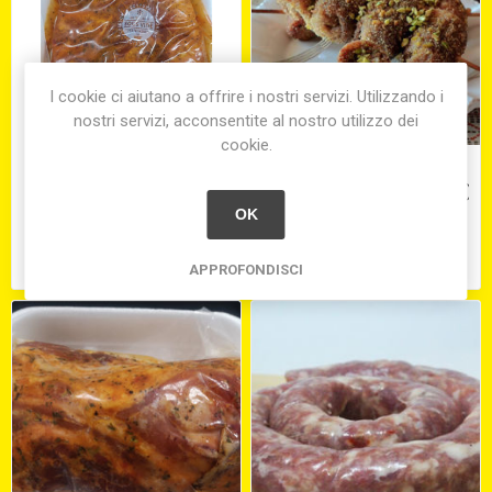
I cookie ci aiutano a offrire i nostri servizi. Utilizzando i
nostri servizi, acconsentite al nostro utilizzo dei
cookie.
PUNTINE DI MAIALE
INVOLTINI PISTACCHIOSI
(vitello,prosciutto,formaggio)
OK
€21,01
€34,20
APPROFONDISCI
equivale a €21,01 per 1 kg(s)
equivale a €34,20 per 1 kg(s)