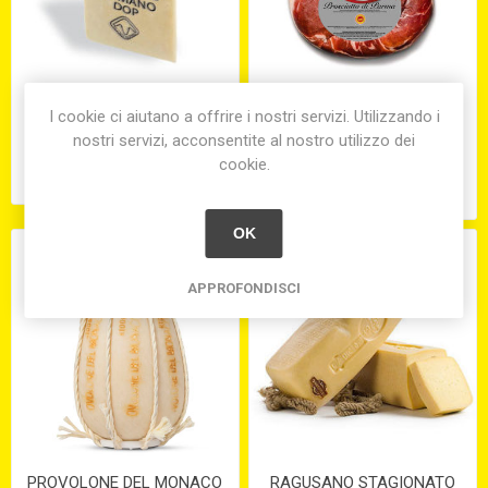
PECORINO ROMANO D.O.P.
PROSC. CRUDO DI PARMA
I cookie ci aiutano a offrire i nostri servizi. Utilizzando i
1/8 S/V
DOP RISERVA 14 MESI (ca.
nostri servizi, acconsentite al nostro utilizzo dei
7,5 kg.)
cookie.
€26,55
€27,10
equivale a €27,10 per 1 kg(s)
OK
APPROFONDISCI
PROVOLONE DEL MONACO
RAGUSANO STAGIONATO