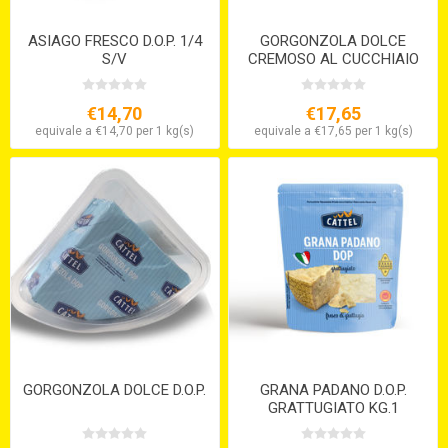
ASIAGO FRESCO D.O.P. 1/4
GORGONZOLA DOLCE
S/V
CREMOSO AL CUCCHIAIO
D.O.P.
€14,70
€17,65
equivale a €14,70 per 1 kg(s)
equivale a €17,65 per 1 kg(s)
GORGONZOLA DOLCE D.O.P.
GRANA PADANO D.O.P.
GRATTUGIATO KG.1