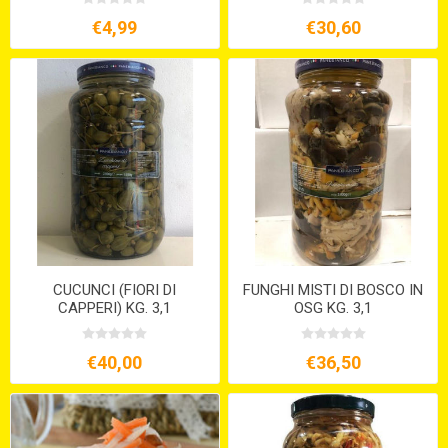
€4,99
€30,60
CUCUNCI (FIORI DI
FUNGHI MISTI DI BOSCO IN
CAPPERI) KG. 3,1
OSG KG. 3,1
€40,00
€36,50