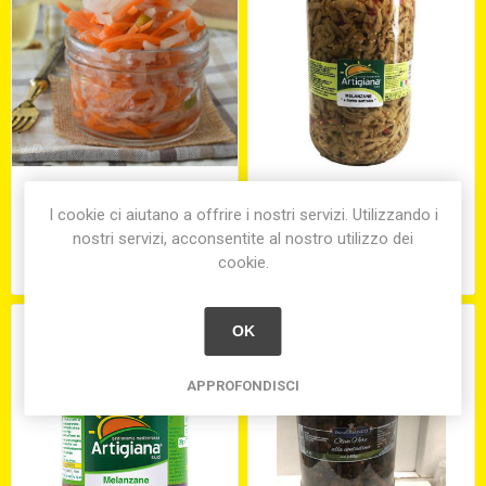
GIARDINIERA ALL'ACETO
MELANZANE A FILETTI
SECCHIELLO KG.5
O.S.G. VASO KG. 3,1
I cookie ci aiutano a offrire i nostri servizi. Utilizzando i
ARTIGIANA
nostri servizi, acconsentite al nostro utilizzo dei
cookie.
€33,90
€26,00
OK
APPROFONDISCI