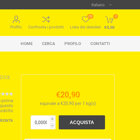
(0)
0
Profilo
Confronta i prodotti
Lista dei desideri
€0,00
HOME
CERCA
PROFILO
CONTATTI
RECCE
€20,90
la prima
equivale a €20,90 per 1 kg(s)
 questo
rodotto
i
FRONTA
h