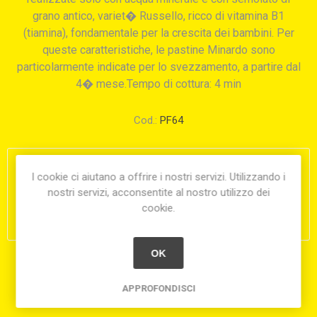
grano antico, variet� Russello, ricco di vitamina B1
(tiamina), fondamentale per la crescita dei bambini. Per
queste caratteristiche, le pastine Minardo sono
particolarmente indicate per lo svezzamento, a partire dal
4� mese.Tempo di cottura: 4 min
Cod.:
PF64
€4,40
I cookie ci aiutano a offrire i nostri servizi. Utilizzando i
nostri servizi, acconsentite al nostro utilizzo dei
i
cookie.
h
OK
Condividi:
APPROFONDISCI