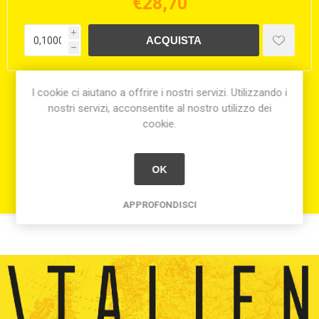
€28,70
i
h
I cookie ci aiutano a offrire i nostri servizi. Utilizzando i
Condividi:
nostri servizi, acconsentite al nostro utilizzo dei
cookie.
OK
APPROFONDISCI