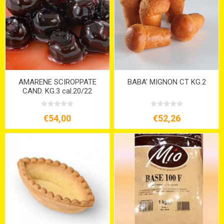
AMARENE SCIROPPATE
BABA' MIGNON CT KG.2
CAND. KG.3 cal.20/22
€54,00
€52,26