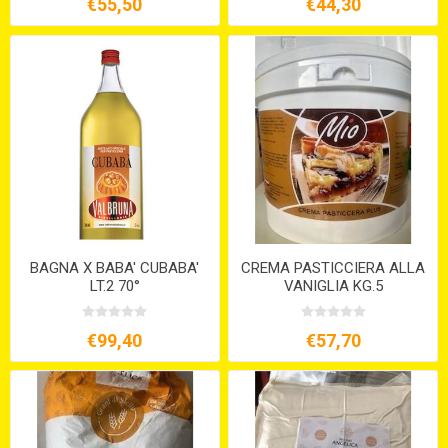
€55,50
€44,30
BAGNA X BABA' CUBABA'
CREMA PASTICCIERA ALLA
LT.2 70°
VANIGLIA KG.5
€99,40
€57,70