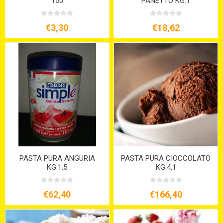
150
PANETTO KG.1
€3,30
€18,62
PASTA PURA ANGURIA
PASTA PURA CIOCCOLATO
KG.1,5
KG.4,1
€62,40
€166,40