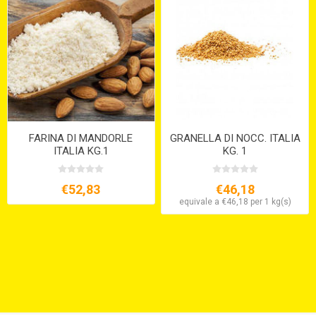
FARINA DI MANDORLE
GRANELLA DI NOCC. ITALIA
ITALIA KG.1
KG. 1
€52,83
€46,18
equivale a €46,18 per 1 kg(s)