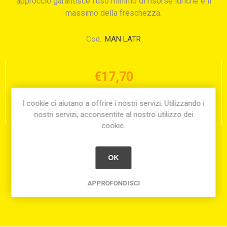
approccio garantisce l'uso minimo di risorse idriche e il
massimo della freschezza.
Cod.:
MAN LATR
€17,70
i
I cookie ci aiutano a offrire i nostri servizi. Utilizzando i
h
nostri servizi, acconsentite al nostro utilizzo dei
cookie.
Condividi:
OK
APPROFONDISCI