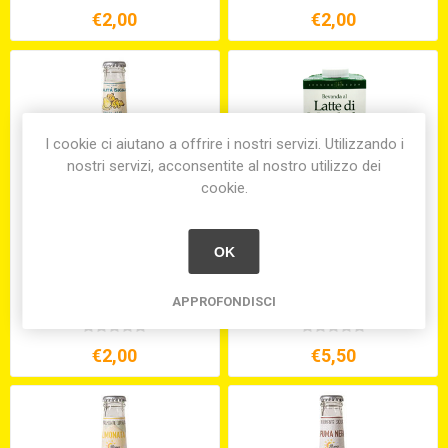
€2,00
€2,00
I cookie ci aiutano a offrire i nostri servizi. Utilizzando i
nostri servizi, acconsentite al nostro utilizzo dei
cookie.
OK
GINGER BEER ML.27,5 (PZ.
LATTE DI MANDORLA
24)
S/GLUTINE LT.1
APPROFONDISCI
€2,00
€5,50