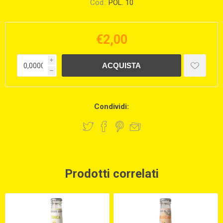
Cod.:
POL. 10
€2,00
i
h
Condividi:
Prodotti correlati