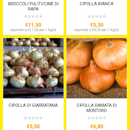
BROCCOLI PULITI/CIME DI
CIPOLLA BIANCA
RAPA
€11,50
€5,30
equivale a €11,50 per 1 kg(s)
equivale a €5,30 per 1 kg(s)
CIPOLLA DI GIARRATANA
CIPOLLA RAMATA DI
MONTORO
€5,50
€6,80