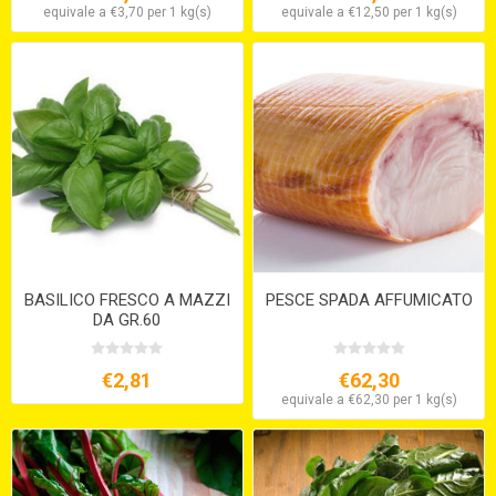
equivale a €3,70 per 1 kg(s)
equivale a €12,50 per 1 kg(s)
BASILICO FRESCO A MAZZI
PESCE SPADA AFFUMICATO
DA GR.60
€2,81
€62,30
equivale a €62,30 per 1 kg(s)