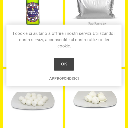
I cookie ci aiutano a offrire i nostri servizi. Utilizzando i
nostri servizi, acconsentite al nostro utilizzo dei
BIRRA SEMEDORATO
POLPA FINE DI POMODORO
BIONDA CL.33 (X24) GR.5%
BAG-BOX KG.5
cookie.
€3,00
€11,70
OK
APPROFONDISCI