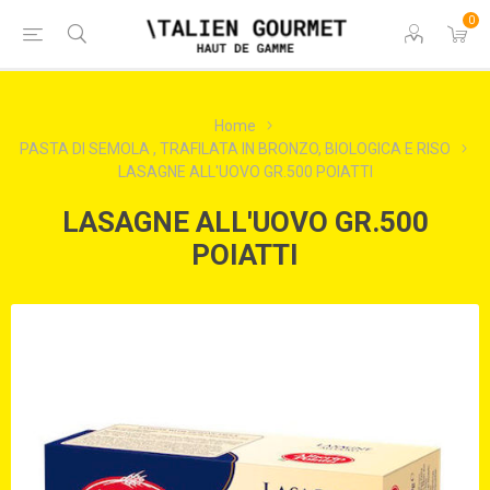
0
Home
PASTA DI SEMOLA , TRAFILATA IN BRONZO, BIOLOGICA E RISO
LASAGNE ALL'UOVO GR.500 POIATTI
LASAGNE ALL'UOVO GR.500
POIATTI