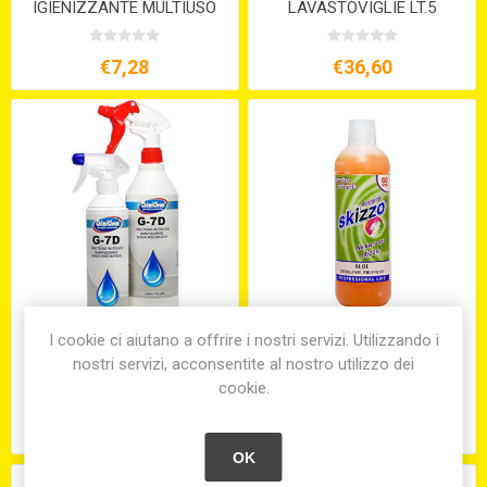
IGIENIZZANTE MULTIUSO
LAVASTOVIGLIE LT.5
LT.1 SKIZZO CLORALINE
STOVIL
€7,28
€36,60
I cookie ci aiutano a offrire i nostri servizi. Utilizzando i
DETERGENTE
DETERSIVO PER PAVIMENTI
nostri servizi, acconsentite al nostro utilizzo dei
SANITIZZANTE MULTIUSO
LT.1 SKIZZO ALOE
cookie.
LT.1 G-7D
€5,70
€11,90
OK