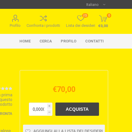
(0)
0
Profilo
Confronta i prodotti
Lista dei desideri
€0,00
HOME
CERCA
PROFILO
CONTATTI
€70,00
la prima
 questo
rodotto
i
h
FRONTA
valore
AGGIUNGI ALLA LISTA DEI DESIDERI