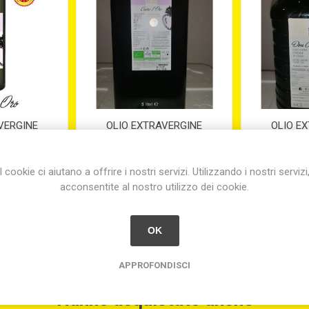
VERGINE
OLIO EXTRAVERGINE
OLIO E
.O.P. CL. 50
D'OLIVA BIO E D.O.P. LATTA
D'OLIVA
LT.5 2024
CIC
I cookie ci aiutano a offrire i nostri servizi. Utilizzando i nostri servizi
90
€99,80
€
acconsentite al nostro utilizzo dei cookie.
OK
APPROFONDISCI
Hanno acquistato anche