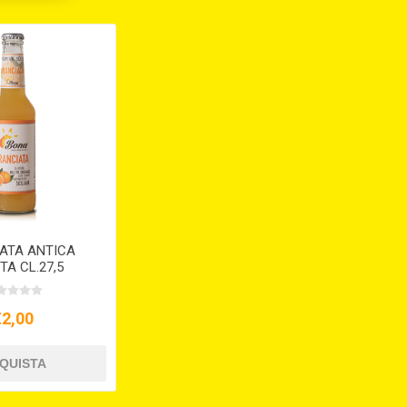
ATA ANTICA
TA CL.27,5
€2,00