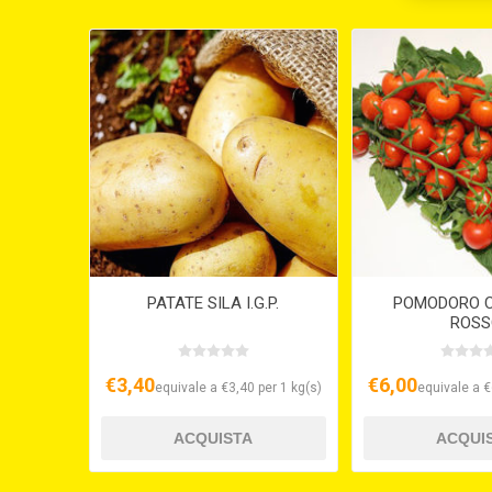
PATATE SILA I.G.P.
POMODORO C
ROSS
€3,40
€6,00
equivale a €3,40 per 1 kg(s)
equivale a €