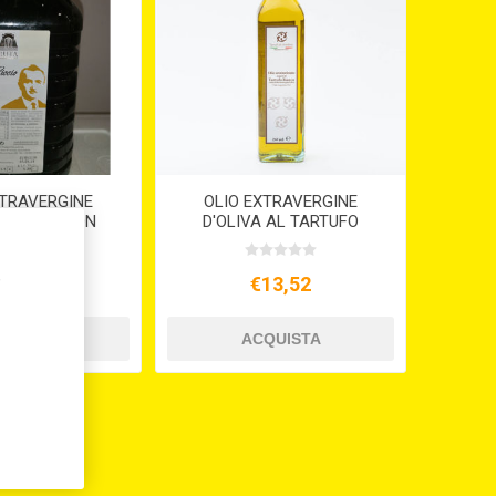
XTRAVERGINE
OLIO EXTRAVERGINE
 PET LT.5 DON
D'OLIVA AL TARTUFO
CIO 2024
BIANCO ML.250
,
97,80
€13,52