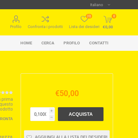
(0)
0
Profilo
Confronta i prodotti
Lista dei desideri
€0,00
HOME
CERCA
PROFILO
CONTATTI
€50,00
la prima
 questo
rodotto
i
h
FRONTA
erezza
AGGIUNGI ALLA LISTA DEI DESIDERI