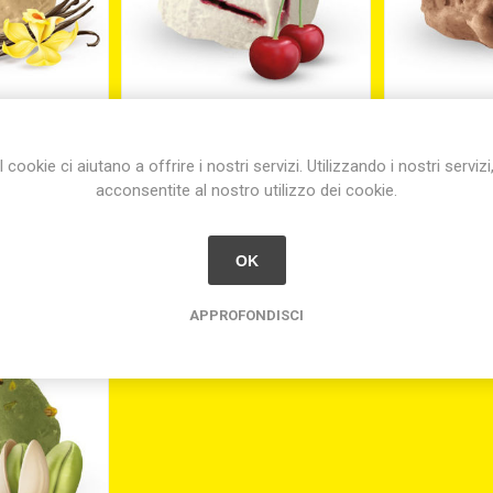
LIA KG. 3
GELATO AMARENA
GELATO CI
VARIEGATO KG.3
I cookie ci aiutano a offrire i nostri servizi. Utilizzando i nostri servizi
acconsentite al nostro utilizzo dei cookie.
00
€50,00
€
OK
APPROFONDISCI