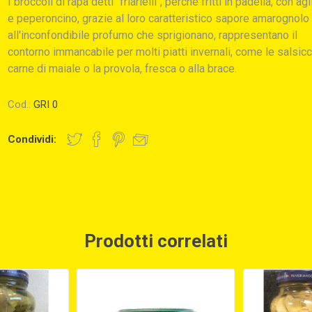
I broccoli di rapa detti "friarielli", perché fritti in padella, con agl
e peperoncino, grazie al loro caratteristico sapore amarognolo
all'inconfondibile profumo che sprigionano, rappresentano il
contorno immancabile per molti piatti invernali, come le salsicc
carne di maiale o la provola, fresca o alla brace.
Cod.:
GRI 0
Condividi:
Prodotti correlati