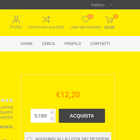
(0)
0
Profilo
Confronta i prodotti
Lista dei desideri
€0,00
HOME
CERCA
PROFILO
CONTATTI
€12,20
la prima
 questo
i
rodotto
h
FRONTA
AGGIUNGI ALLA LISTA DEI DESIDERI