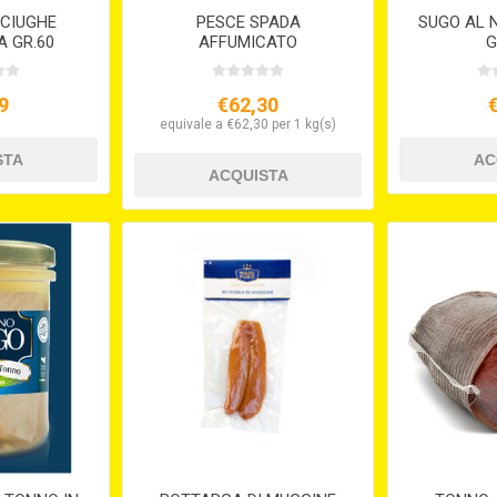
CCIUGHE
PESCE SPADA
SUGO AL N
A GR.60
AFFUMICATO
G
9
€62,30
equivale a €62,30 per 1 kg(s)