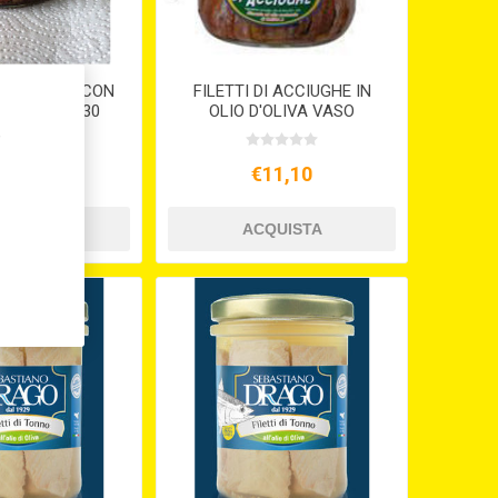
I ACCIUGHE CON
FILETTI DI ACCIUGHE IN
CINO GR. 230
OLIO D'OLIVA VASO
ERMETICO GR.230
,
11,44
€11,10