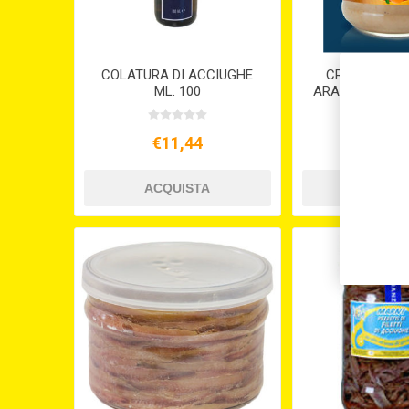
COLATURA DI ACCIUGHE
CREMA DI T
ML. 100
ARANCE DI SICI
€11,44
€6,5