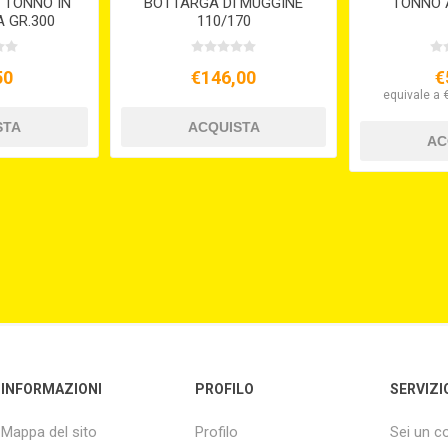
 TONNO IN
BOTTARGA DI MUGGINE
TONNO 
A GR.300
110/170
50
€146,00
€
equivale a 
INFORMAZIONI
PROFILO
SERVIZI
Mappa del sito
Profilo
Sei un 