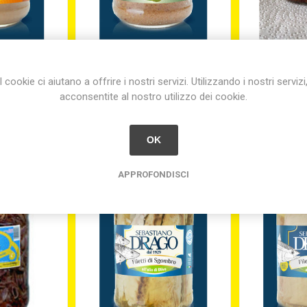
ONNO CON
CREMA DI TONNO CON
FILETTI D
LIA GR. 180
PISTACCHI GR. 180
PEPERON
I cookie ci aiutano a offrire i nostri servizi. Utilizzando i nostri servizi
acconsentite al nostro utilizzo dei cookie.
5
€7,07
€
OK
APPROFONDISCI