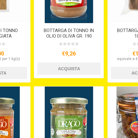
I TONNO
BOTTARGA DI TONNO IN
BOTTARGA
GIATA
OLIO DI OLIVA GR. 190
1
00
€9,26
€
 per 1 kg(s)
equivale a €