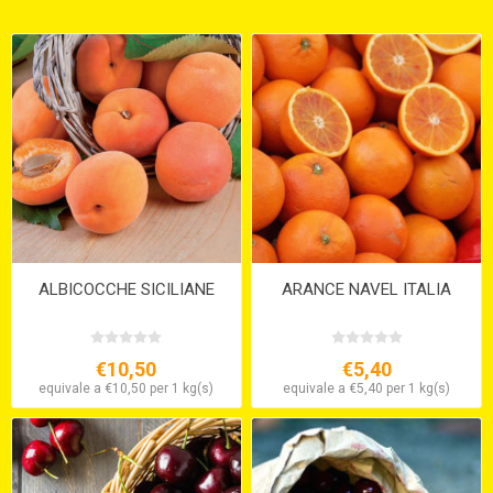
ALBICOCCHE SICILIANE
ARANCE NAVEL ITALIA
€10,50
€5,40
equivale a €10,50 per 1 kg(s)
equivale a €5,40 per 1 kg(s)