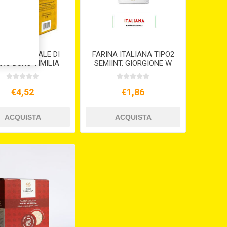
INA INTEGRALE DI
FARINA ITALIANA TIPO2
NO DURO TIMILIA
SEMIINT. GIORGIONE W
MMINIA) KG.1 S/V
290/310
€4,52
€1,86