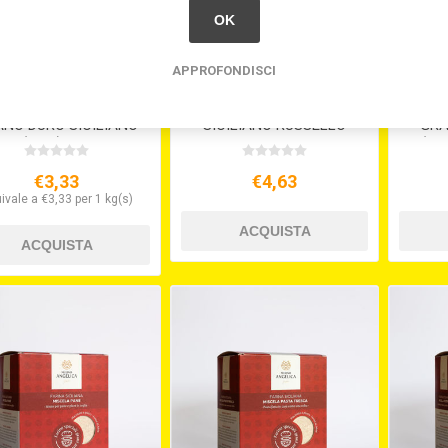
OK
APPROFONDISCI
INA DI SEMOLATO DI
FARINA DI GRANO DURO
FAR
NO DURO SICILIANO
SICILIANO RUSSELLO
GRA
(KG.5) S/V
KG.1 S/V
(TU
€3,33
€4,63
ivale a €3,33 per 1 kg(s)