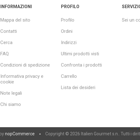
INFORMAZIONI
PROFILO
SERVIZI
Mappa del sito
Profilo
Sei un 
Contatti
Ordini
Cerca
Indirizzi
FAQ
Ultimi prodotti visti
Condizioni di spedizione
Confronta i prodotti
Informativa privacy e
Carrello
cookie
Lista dei desideri
Note legali
Chi siamo
 by
nopCommerce
Copyright © 2026 Italien Gourmet s.n.. Tutti i diritt