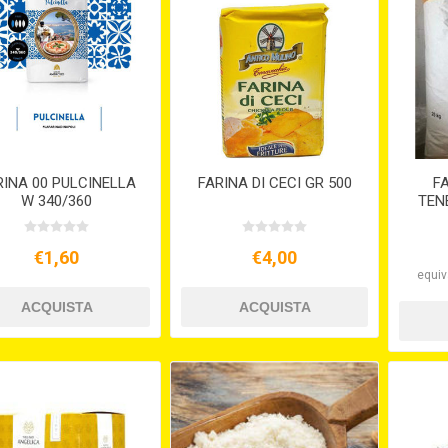
RINA 00 PULCINELLA
FARINA DI CECI GR 500
F
W 340/360
TENE
F
€1,60
€4,00
equiv