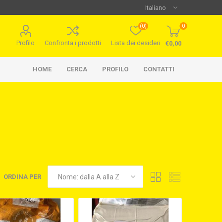
(0)
0
Profilo
Confronta i prodotti
Lista dei desideri
€0,00
HOME
CERCA
PROFILO
CONTATTI
ORDINA PER