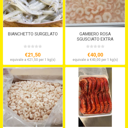
BIANCHETTO SURGELATO
GAMBERO ROSA
SGUSCIATO EXTRA
BLOCCO DA KG.1
€21,50
€40,00
equivale a €21,50 per 1 kg(s)
equivale a €40,00 per 1 kg(s)