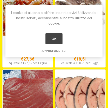
I cookie ci aiutano a offrire i nostri servizi. Utilizzando i
nostri servizi, acconsentite al nostro utilizzo dei
cookie.
OK
SCAMPI MEDITERRANEO
SEPPIA SPORCA MEDIT.
III(solo su ordinaz.)
SURG. 300/500
APPROFONDISCI
€27,66
€18,51
equivale a €27,66 per 1 kg(s)
equivale a €18,51 per 1 kg(s)