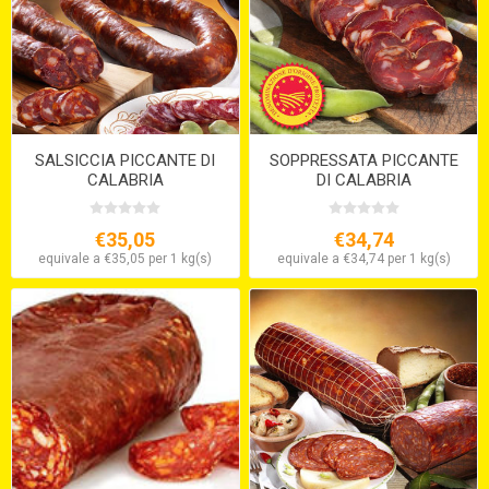
SALSICCIA PICCANTE DI
SOPPRESSATA PICCANTE
CALABRIA
DI CALABRIA
€35,05
€34,74
equivale a €35,05 per 1 kg(s)
equivale a €34,74 per 1 kg(s)