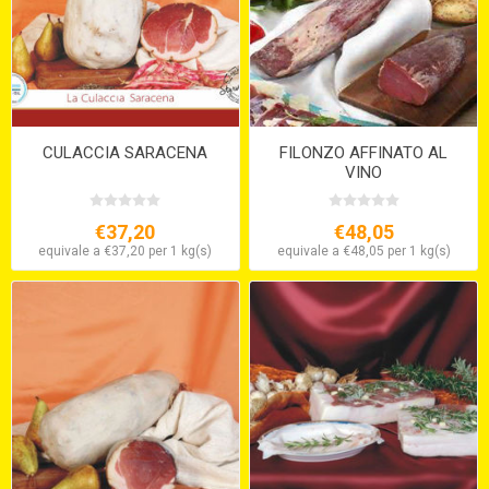
CULACCIA SARACENA
FILONZO AFFINATO AL
VINO
€37,20
€48,05
equivale a €37,20 per 1 kg(s)
equivale a €48,05 per 1 kg(s)