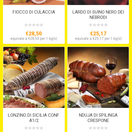
FIOCCO DI CULACCIA
LARDO DI SUINO NERO DEI
NEBRODI
€28,50
€25,17
equivale a €28,50 per 1 kg(s)
equivale a €25,17 per 1 kg(s)
LONZINO DI SICILIA CONF.
NDUJA DI SPILINGA
A1/2
CRESPONE