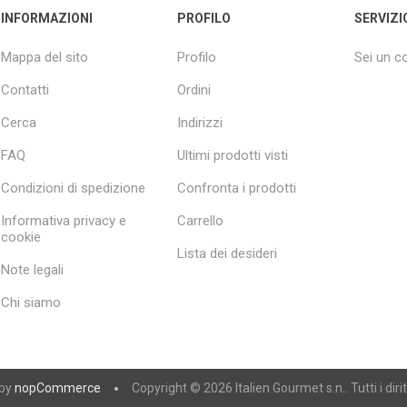
INFORMAZIONI
PROFILO
SERVIZI
Mappa del sito
Profilo
Sei un 
Contatti
Ordini
Cerca
Indirizzi
FAQ
Ultimi prodotti visti
Condizioni di spedizione
Confronta i prodotti
Informativa privacy e
Carrello
cookie
Lista dei desideri
Note legali
Chi siamo
 by
nopCommerce
Copyright © 2026 Italien Gourmet s.n.. Tutti i diritt