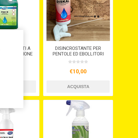
 PER PIATTI A
DISINCROSTANTE PER
,
PIAC M. LIMONE
PENTOLE ED EBOLLITORI
DISKAL LT.1
14,30
€10,00