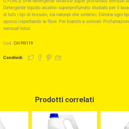
G FORCE SHA detergente lavatrice super profumato sensual l
Detergente liquido alcalino superprofumato studiato per il lav
di tutti i tipi di tessuto, sia naturali che sintetici. Elimina ogni ti
sporco rispettando le fibre. Per bianchi e colorati. Profumazion
sensual lotus.
Cod.:
CH PR119
Condividi:
Prodotti correlati