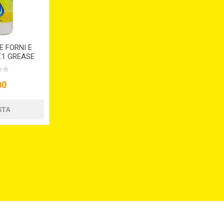
 FORNI E
T.1 GREASE
00