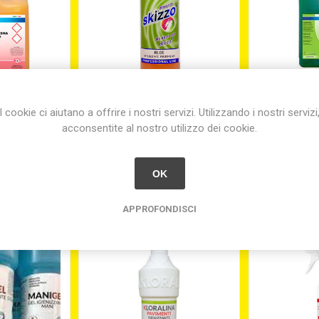
 LAVATRICE
DETERSIVO PER PAVIMENTI
DETERSIVO
I cookie ci aiutano a offrire i nostri servizi. Utilizzando i nostri servizi
HA LT.5
LT.1 SKIZZO ALOE
MANO LT.5 
acconsentite al nostro utilizzo dei cookie.
60
€11,90
€
OK
APPROFONDISCI