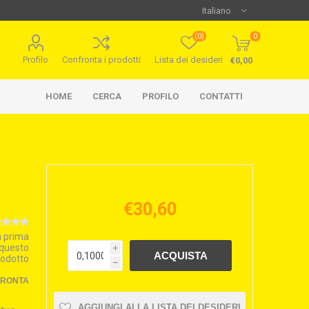
(0)
0
Profilo
Confronta i prodotti
Lista dei desideri
€0,00
HOME
CERCA
PROFILO
CONTATTI
€30,60
la prima
 questo
i
rodotto
h
FRONTA
AGGIUNGI ALLA LISTA DEI DESIDERI