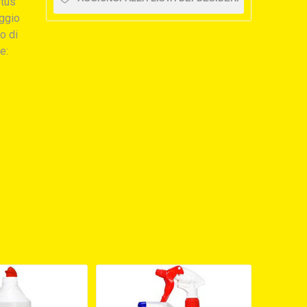
otus
aggio
po di
e: