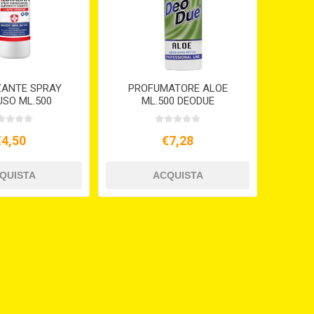
ZANTE SPRAY
PROFUMATORE ALOE
USO ML.500
ML.500 DEODUE
NA OXYALCOL
POWER
€4,50
€7,28