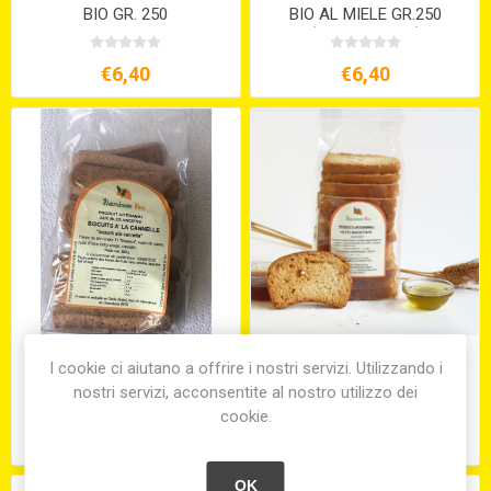
BIO GR. 250
BIO AL MIELE GR.250
(VEGETARIANI)
€6,40
€6,40
BISCOTTI ARTIG.
FETTE BISCOTTATE GR. 250
I cookie ci aiutano a offrire i nostri servizi. Utilizzando i
TRONCHETTI ALLA CANN.
nostri servizi, acconsentite al nostro utilizzo dei
BIO GR.300 VEGANI
cookie.
€6,40
€3,90
OK