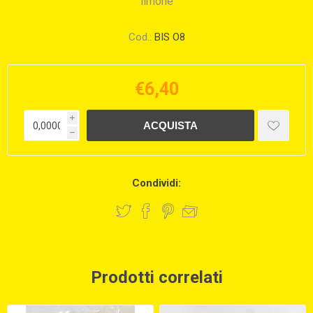
limone
Cod.:
BIS O8
€6,40
i
h
Condividi:
Prodotti correlati