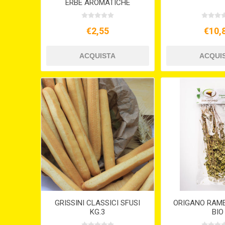
ERBE AROMATICHE
BUSTINA GR.25
€2,55
€10,
GRISSINI CLASSICI SFUSI
ORIGANO RAME
KG.3
BIO