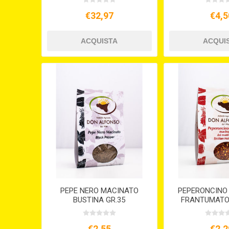
€32,97
€4,5
PEPE NERO MACINATO
PEPERONCINO
BUSTINA GR.35
FRANTUMATO
GR.3
€2,55
€2,2