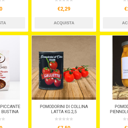
0
€2,29
€
 PICCANTE
POMODORINI DI COLLINA
POMOD
 BUSTINA
LATTA KG.2,5
PIENNOL
5
INTERO I
9
€7,50
€