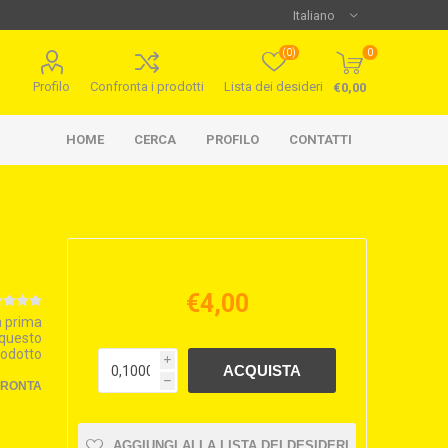
(0)
0
Profilo
Confronta i prodotti
Lista dei desideri
€0,00
HOME
CERCA
PROFILO
CONTATTI
€4,00
la prima
 questo
rodotto
i
h
FRONTA
AGGIUNGI ALLA LISTA DEI DESIDERI