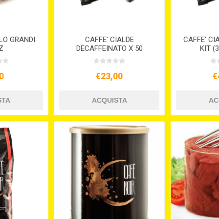
LO GRANDI
CAFFE' CIALDE
CAFFE' CI
Z
DECAFFEINATO X 50
KIT (
0
€23,00
€