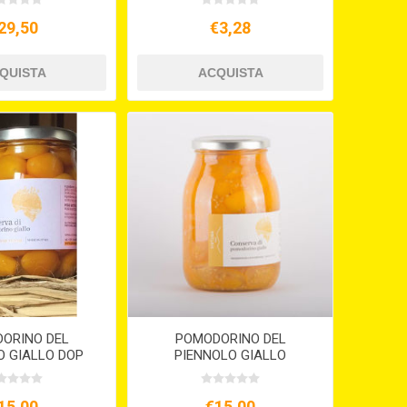
29,50
€3,28
ORINO DEL
POMODORINO DEL
O GIALLO DOP
PIENNOLO GIALLO
N ACQUA KG.1
PACCHETELLE IN ACQUA
VASO KG.1
15,00
€15,00