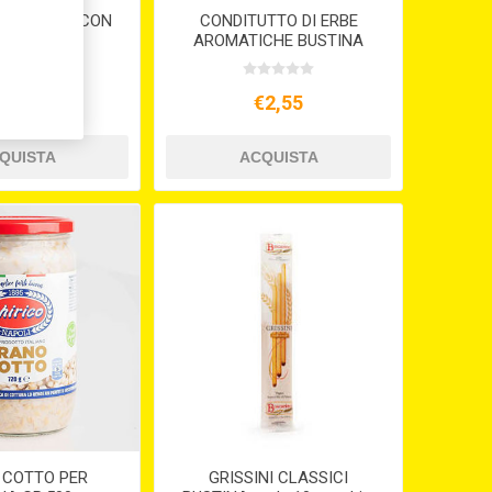
TO PASTA CON
CONDITUTTO DI ERBE
E GR.240
AROMATICHE BUSTINA
GR.25
€3,22
€2,55
 COTTO PER
GRISSINI CLASSICI