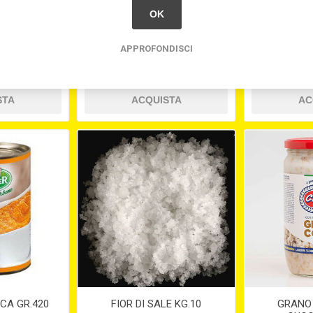
TA FRIGO"
CONCENTRATO DI
CONDIMEN
OK
POMODORO GR. 400
SARD
APPROFONDISCI
03
€5,50
CA GR.420
FIOR DI SALE KG.10
GRANO