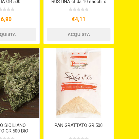
IA GR.500
BUSTINA ct da 10 sacchi x
20 bustine
€6,90
€4,11
O SICILIANO
PAN GRATTATO GR.500
O GR.500 BIO