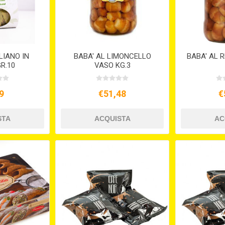
LIANO IN
BABA' AL LIMONCELLO
BABA' AL 
GR.10
VASO KG.3
9
€51,48
€