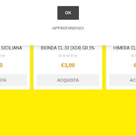
OK
APPROFONDISCI
NALE TIMPA
BIRRA SEMEDORATO
BIRRA 
 SICILIANA
BIONDA CL.33 (X24) GR.5%
HIMERA CL.
0
€3,00