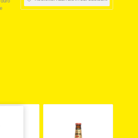
 duro
 e
,