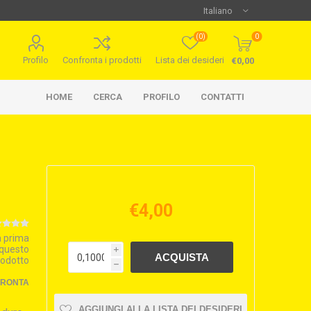
(0)
0
Profilo
Confronta i prodotti
Lista dei desideri
€0,00
HOME
CERCA
PROFILO
CONTATTI
€4,00
la prima
 questo
i
rodotto
h
FRONTA
AGGIUNGI ALLA LISTA DEI DESIDERI