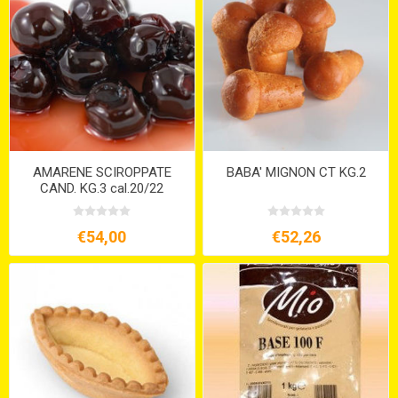
AMARENE SCIROPPATE
BABA' MIGNON CT KG.2
CAND. KG.3 cal.20/22
€54,00
€52,26