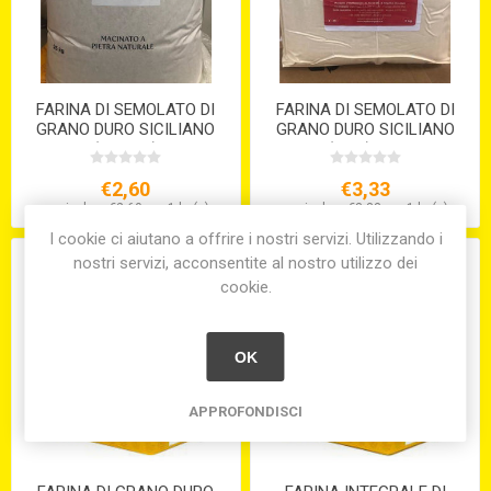
FARINA DI SEMOLATO DI
FARINA DI SEMOLATO DI
GRANO DURO SICILIANO
GRANO DURO SICILIANO
(KG.12,5)
(KG.5) S/V
€2,60
€3,33
equivale a €2,60 per 1 kg(s)
equivale a €3,33 per 1 kg(s)
I cookie ci aiutano a offrire i nostri servizi. Utilizzando i
nostri servizi, acconsentite al nostro utilizzo dei
cookie.
OK
APPROFONDISCI