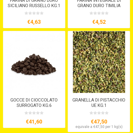
FARINA DI GRANO DURO
FARINA INTEGRALE DI
SICILIANO RUSSELLO KG.1
GRANO DURO TIMILIA
S/V
(TUMMINIA) KG.1 S/V
€4,63
€4,52
GOCCE DI CIOCCOLATO
GRANELLA DI PISTACCHIO
SURROGATO KG.6
UE KG.1
€41,60
€47,50
equivale a €47,50 per 1 kg(s)