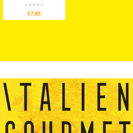
€7,85