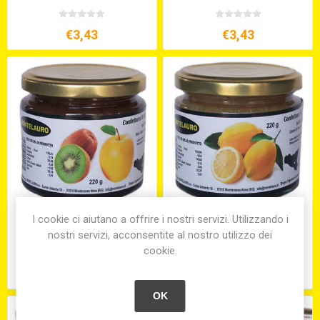
€3,43
€3,43
I cookie ci aiutano a offrire i nostri servizi. Utilizzando i
CONFETTURA EXTRA DI
MARMELLATA EXTRA DI
nostri servizi, acconsentite al nostro utilizzo dei
KIWI E MELE GR. 220
LIMONI GR. 220
cookie.
€3,43
€3,43
OK