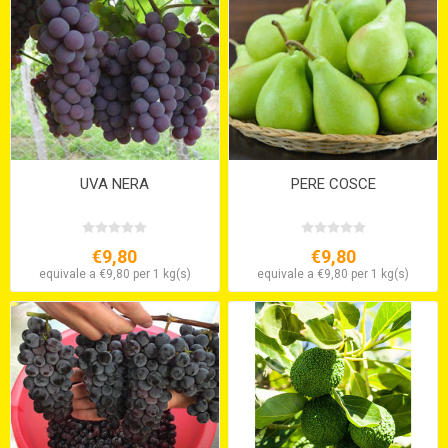
UVA NERA
PERE COSCE
€9,80
€9,80
equivale a €9,80 per 1 kg(s)
equivale a €9,80 per 1 kg(s)