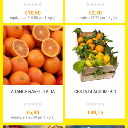
€10,50
€3,70
equivale a €10,50 per 1 kg(s)
equivale a €3,70 per 1 kg(s)
ARANCE NAVEL ITALIA
CESTA DI AGRUMI BIO
€5,40
€30,16
equivale a €5,40 per 1 kg(s)