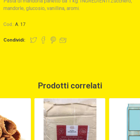
Pasta di mandorla panetto da 1 kg. INGREDIENTI:Zucchero,
mandorle, glucosio, vanillina, aromi.
Cod.:
A. 17
Condividi:
Prodotti correlati