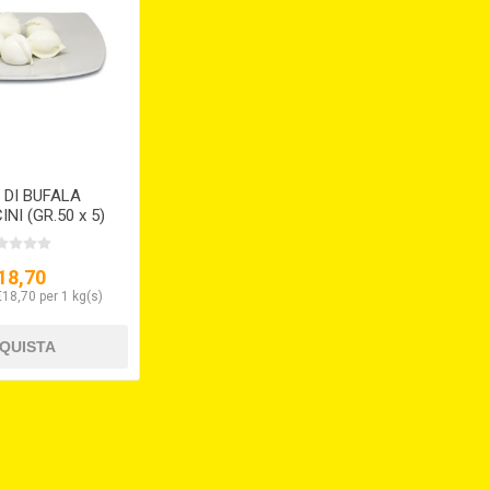
 DI BUFALA
NI (GR.50 x 5)
18,70
€18,70 per 1 kg(s)