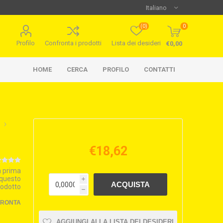
(0)
0
Profilo
Confronta i prodotti
Lista dei desideri
€0,00
HOME
CERCA
PROFILO
CONTATTI
€18,62
la prima
 questo
i
rodotto
h
FRONTA
AGGIUNGI ALLA LISTA DEI DESIDERI