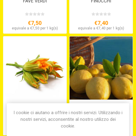
FAVE VERDI
FINOCCHI
€7,50
€7,40
equivale a €7,50 per 1 kg(s)
equivale a €7,40 per 1 kg(s)
FIORI DI ZUCCHINE IN
LIMONI COSTIERA
VASCHETTA
AMALFITANA
I cookie ci aiutano a offrire i nostri servizi. Utilizzando i
nostri servizi, acconsentite al nostro utilizzo dei
cookie.
€5,25
€8,70
equivale a €8,70 per 1 kg(s)