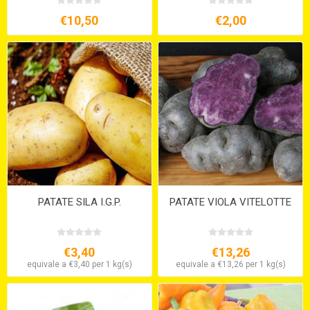
€10,50
€2,00
PATATE SILA I.G.P.
PATATE VIOLA VITELOTTE
€3,40
€13,26
equivale a €3,40 per 1 kg(s)
equivale a €13,26 per 1 kg(s)