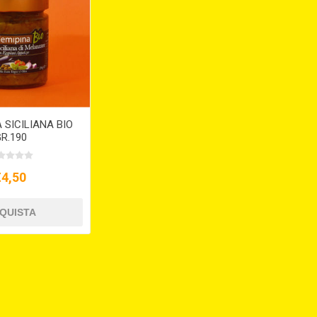
SICILIANA BIO
R.190
€4,50