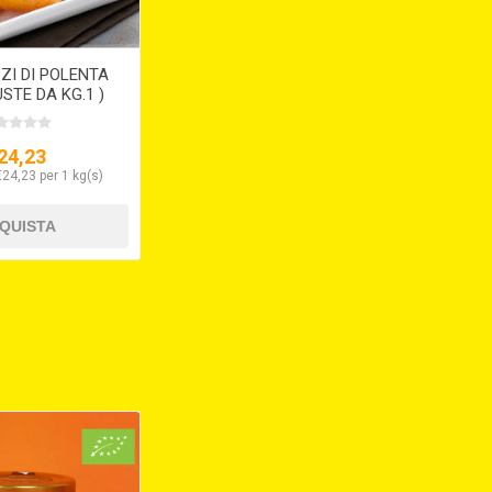
ZI DI POLENTA
USTE DA KG.1 )
24,23
€24,23 per 1 kg(s)