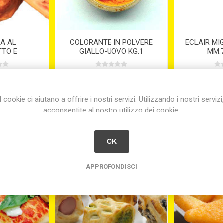
NA AL
COLORANTE IN POLVERE
ECLAIR MI
TTO E
GIALLO-UOVO KG.1
MM.7
 GR. 220
0
€68,60
€
equivale a €3
I cookie ci aiutano a offrire i nostri servizi. Utilizzando i nostri servizi
acconsentite al nostro utilizzo dei cookie.
OK
APPROFONDISCI