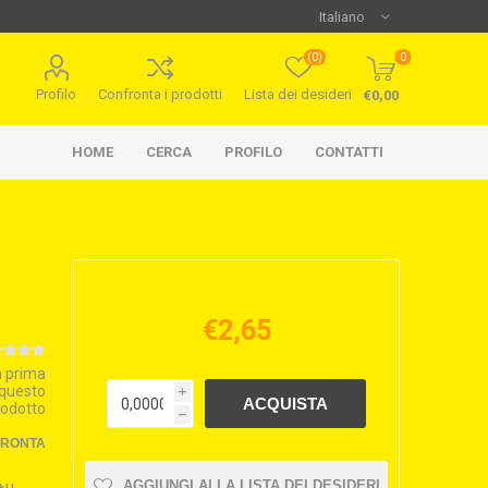
(0)
0
Profilo
Confronta i prodotti
Lista dei desideri
€0,00
HOME
CERCA
PROFILO
CONTATTI
€2,65
la prima
 questo
i
rodotto
h
FRONTA
AGGIUNGI ALLA LISTA DEI DESIDERI