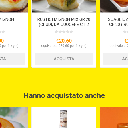
MIGNON
RUSTICI MIGNON MIX GR.20
SCAGLIOZ
(CRUDI, DA CUOCERE CT 2
GR.20 ( B
X 2,5 KG.)
00
€20,60
€
 per 1 kg(s)
equivale a €20,60 per 1 kg(s)
equivale a 
Hanno acquistato anche