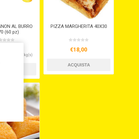
GNON AL BURRO
PIZZA MARGHERITA 40X30
0 (60 pz)
30,00
€18,00
0,00 per 1000 kg(s)
,