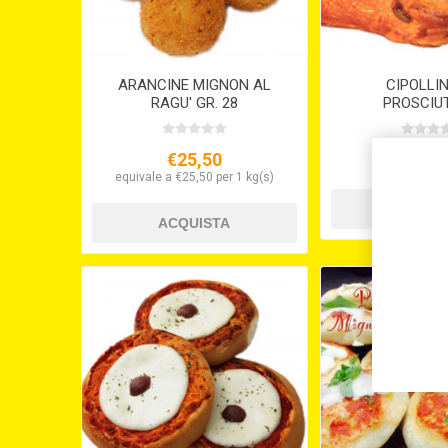
ARANCINE MIGNON AL
CIPOLLI
RAGU' GR. 28
PROSCIU
MOZZARELLA
€25,50
€2,8
equivale a €25,50 per 1 kg(s)