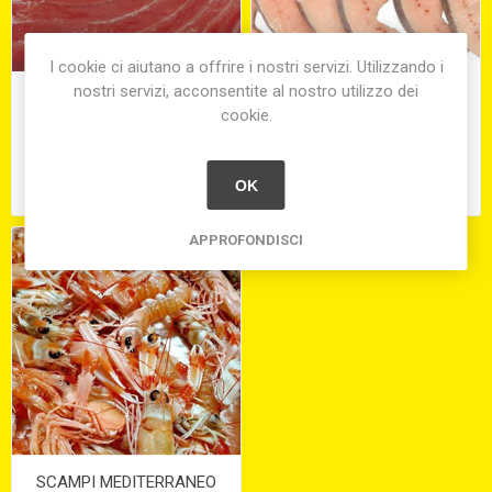
I cookie ci aiutano a offrire i nostri servizi. Utilizzando i
nostri servizi, acconsentite al nostro utilizzo dei
TONNO ROSSO FILETTO
PESCE SPADA A FETTE
cookie.
S/V
CONGELATO
€40,00
€35,40
OK
equivale a €40,00 per 1 kg(s)
equivale a €35,40 per 1 kg(s)
APPROFONDISCI
SCAMPI MEDITERRANEO