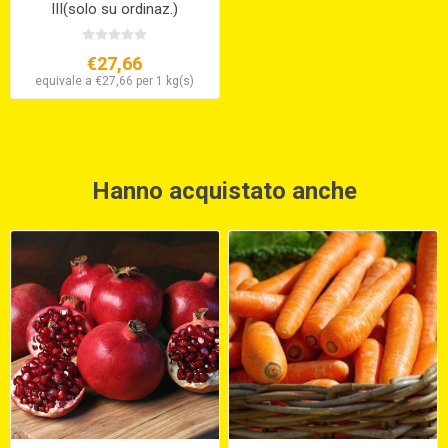
III(solo su ordinaz.)
€27,66
equivale a €27,66 per 1 kg(s)
Hanno acquistato anche