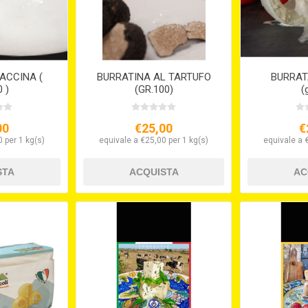
ACCINA (
BURRATINA AL TARTUFO
BURRAT
 )
(GR.100)
(
00
€25,00
€
 per 1 kg(s)
equivale a €25,00 per 1 kg(s)
equivale a 