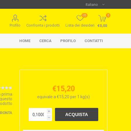
(0)
0
Profilo
Confronta i prodotti
Lista dei desideri
€0,00
HOME
CERCA
PROFILO
CONTATTI
€15,20
la prima
equivale a €15,20 per 1 kg(s)
 questo
rodotto
i
FRONTA
h