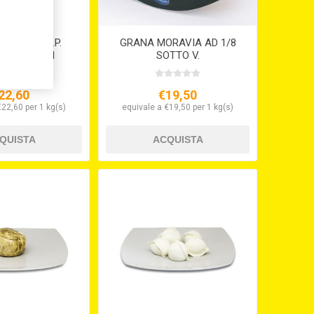
ADANO D.O.P.
GRANA MORAVIA AD 1/8
GIATO KG.1
SOTTO V.
22,60
€19,50
€22,60 per 1 kg(s)
equivale a €19,50 per 1 kg(s)