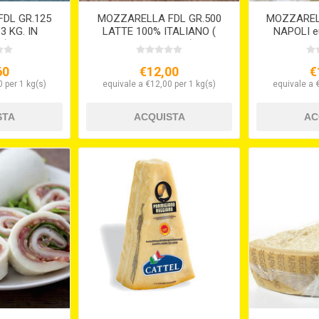
DL GR.125
MOZZARELLA FDL GR.500
MOZZAREL
3 KG. IN
LATTE 100% ITALIANO (
NAPOLI e
A)
gr.500 x 6 IN ACQUA) SOLO
SU ORDINAZIONE
60
€12,00
€
 per 1 kg(s)
equivale a €12,00 per 1 kg(s)
equivale a 