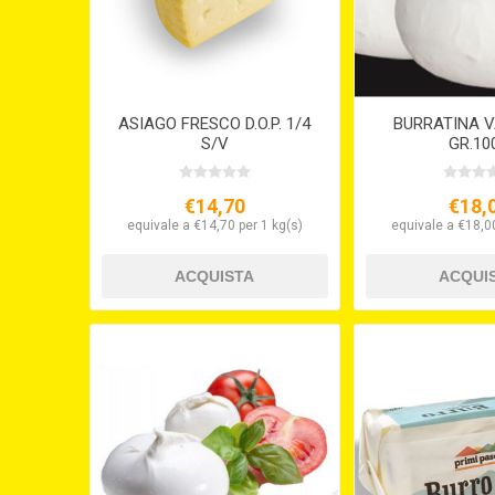
ASIAGO FRESCO D.O.P. 1/4
BURRATINA V
S/V
GR.100
€14,70
€18,
equivale a €14,70 per 1 kg(s)
equivale a €18,00