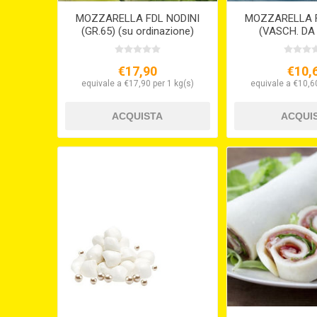
MOZZARELLA FDL NODINI
MOZZARELLA F
(GR.65) (su ordinazione)
(VASCH. DA 
ACQU
€17,90
€10,
equivale a €17,90 per 1 kg(s)
equivale a €10,60