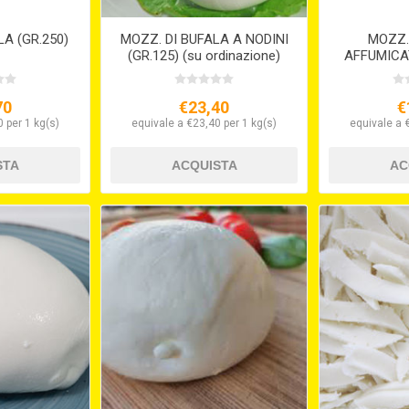
A (GR.250)
MOZZ. DI BUFALA A NODINI
MOZZ.
(GR.125) (su ordinazione)
AFFUMICAT
70
€23,40
€
 per 1 kg(s)
equivale a €23,40 per 1 kg(s)
equivale a 