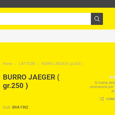
Home
LATTICINI
BURRO JAEGER ( gr.250 )
BURRO JAEGER (
Si tratta de
gr.250 )
recensione per
p
CON
Cod.:
BRA FIN2