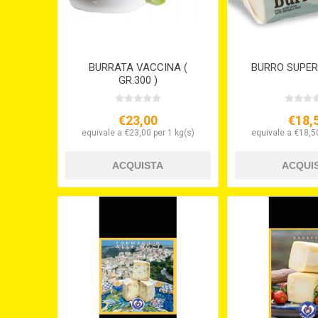
BURRATA VACCINA (
BURRO SUPER
GR.300 )
€23,00
€18,
equivale a €23,00 per 1 kg(s)
equivale a €18,50