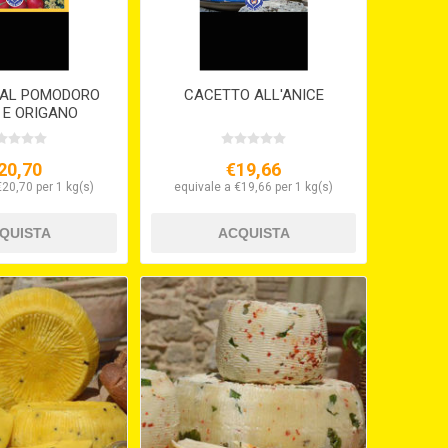
 AL POMODORO
CACETTO ALL'ANICE
 E ORIGANO
20,70
€19,66
€20,70 per 1 kg(s)
equivale a €19,66 per 1 kg(s)