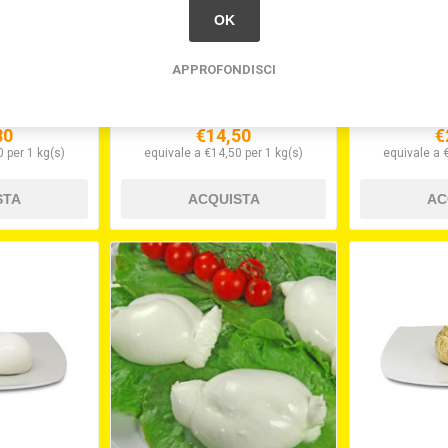
OK
VICAPRINO
GORGONZOLA DOLCE D.O.P.
GRANA P
APPROFONDISCI
NO
GRATTU
80
€14,50
€
 per 1 kg(s)
equivale a €14,50 per 1 kg(s)
equivale a 