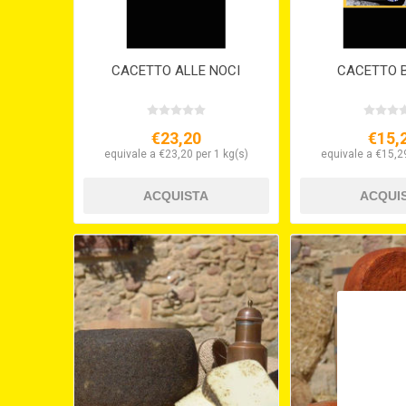
CACETTO ALLE NOCI
CACETTO 
€23,20
€15,
equivale a €23,20 per 1 kg(s)
equivale a €15,29