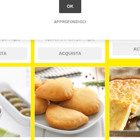
OK
CON ALGHE
FRITTELLINE CON
IMPANATA 
FORNO ( CT
GAMBERETTI E ZUCCHINE
PATATE GR
KG.)
GR.15 PRONTOFORNO ( CT
PREORD
APPROFONDISCI
2 X 1,5 KG.)
80
€18,80
 per 1 kg(s)
equivale a €18,80 per 1 kg(s)