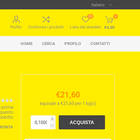
(0)
0
Profilo
Confronta i prodotti
Lista dei desideri
€0,00
HOME
CERCA
PROFILO
CONTATTI
€21,60
equivale a €21,60 per 1 kg(s)
la prima
 questo
rodotto
i
h
FRONTA