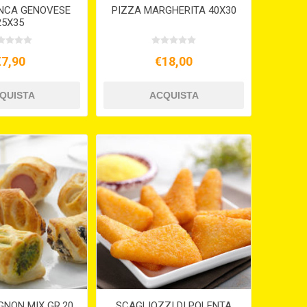
ANCA GENOVESE
PIZZA MARGHERITA 40X30
25X35
€7,90
€18,00
GNON MIX GR.20
SCAGLIOZZI DI POLENTA