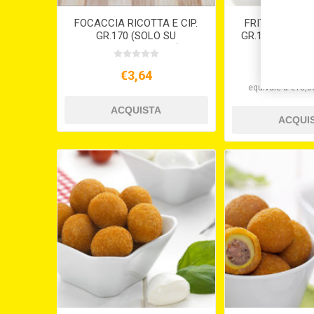
FOCACCIA RICOTTA E CIP.
FRITTELLINE 
GR.170 (SOLO SU
GR.15 PRONTO
PREORDINE 15GG )
2 X 1,5 
€3,64
€18,
equivale a €18,80