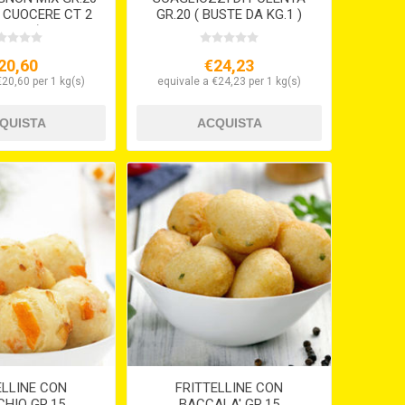
A CUOCERE CT 2
GR.20 ( BUSTE DA KG.1 )
2,5 KG.)
20,60
€24,23
€20,60 per 1 kg(s)
equivale a €24,23 per 1 kg(s)
ELLINE CON
FRITTELLINE CON
HIO GR.15
BACCALA' GR.15