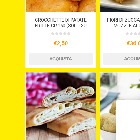
CROCCHETTE DI PATATE
FIORI DI ZUCC
FRITTE GR.150 (SOLO SU
MOZZ. E ALI
PREORDINE 15GG )
PRONTOFORNO 
KG.)
€2,50
€36,