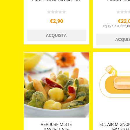
€2,90
€22,
equivale a €22,00
VERDURE MISTE
ECLAIR MIGNO
PASTELLATE
MM.70 (6