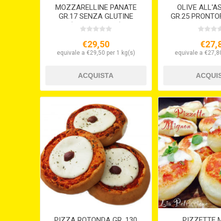
MOZZARELLINE PANATE
OLIVE ALL'
GR.17 SENZA GLUTINE
GR.25 PRONTO
(VEGETARIANE)
5 X KG
€29,50
€27,
equivale a €29,50 per 1 kg(s)
equivale a €27,80
PIZZA ROTONDA GR. 130
PIZZETTE 