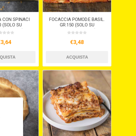
 CON SPINACI
FOCACCIA POMOD.E BASIL.
0 (SOLO SU
GR.150 (SOLO SU
INE 15GG )
PREORDINE 15GG )
€3,64
€3,48
,