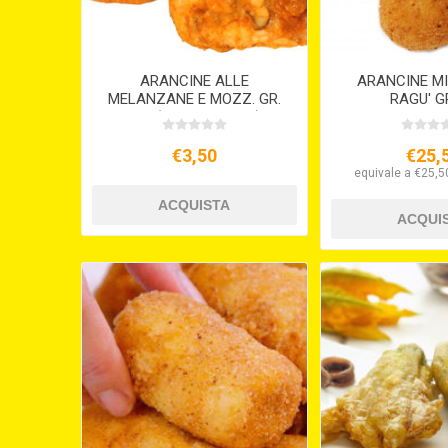
ARANCINE ALLE
ARANCINE M
MELANZANE E MOZZ. GR.
RAGU' GR
210 (VEGETARIANE)
€3,50
€25,
equivale a €25,50