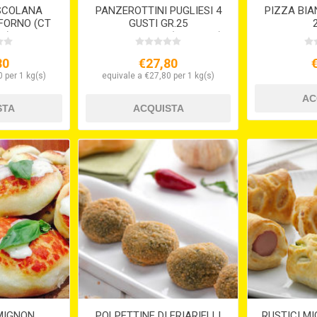
ASCOLANA
PANZEROTTINI PUGLIESI 4
PIZZA BI
FORNO (CT
GUSTI GR.25
.1)
PRONTOFORNO ( 4 X KG.1 )
80
€27,80
 per 1 kg(s)
equivale a €27,80 per 1 kg(s)
MIGNON
POLPETTINE DI FRIARIELLI
RUSTICI MI