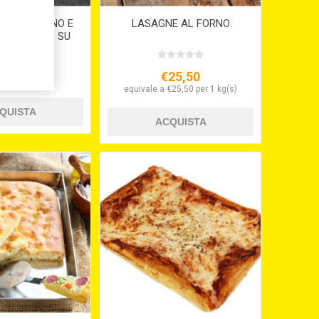
DI TACCHINO E
LASAGNE AL FORNO
.240 (SOLO SU
INE 15GG )
€3,90
€25,50
equivale a €25,50 per 1 kg(s)