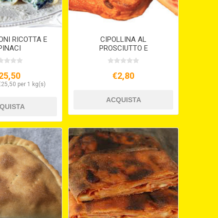
NI RICOTTA E
CIPOLLINA AL
PINACI
PROSCIUTTO E
MOZZARELLA GR. 220
25,50
€2,80
€25,50 per 1 kg(s)