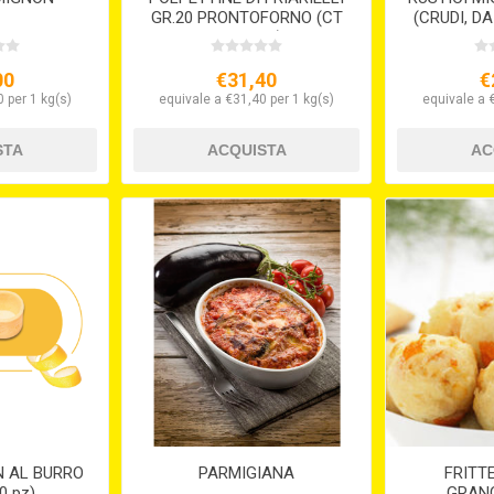
GR.20 PRONTOFORNO (CT
(CRUDI, D
5 X 1 KG.)
X 
00
€31,40
€
 per 1 kg(s)
equivale a €31,40 per 1 kg(s)
equivale a 
N AL BURRO
PARMIGIANA
FRITT
0 pz)
GRANC