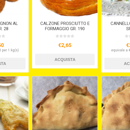
IGNON AL
CALZONE PROSCIUTTO E
CANNELLO
. 28
FORMAGGIO GR. 190
S
50
€2,65
€
 per 1 kg(s)
equivale a 