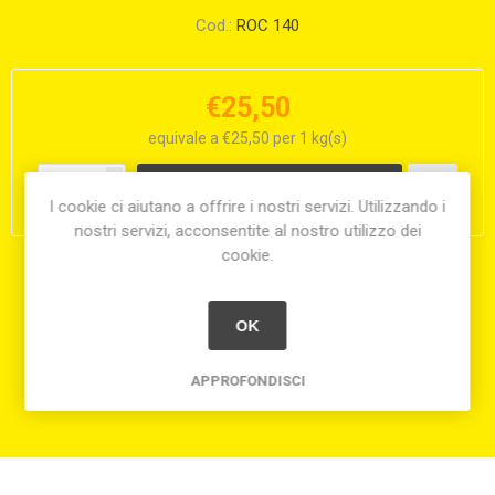
Cod.:
ROC 140
€25,50
equivale a €25,50 per 1 kg(s)
i
h
I cookie ci aiutano a offrire i nostri servizi. Utilizzando i
nostri servizi, acconsentite al nostro utilizzo dei
cookie.
Condividi:
OK
APPROFONDISCI