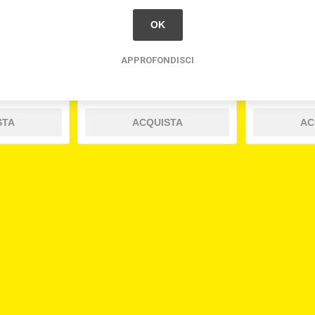
OK
EMOSO AL
VOV CL.70
AROMA
L.50 BACCO
PANET
APPROFONDISCI
94
€22,20
€