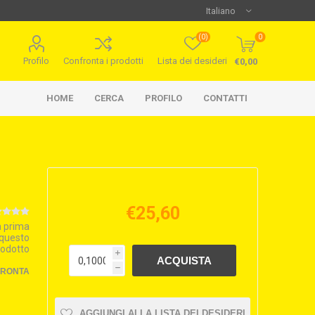
(0)
0
Profilo
Confronta i prodotti
Lista dei desideri
€0,00
HOME
CERCA
PROFILO
CONTATTI
€25,60
la prima
 questo
rodotto
i
h
FRONTA
AGGIUNGI ALLA LISTA DEI DESIDERI