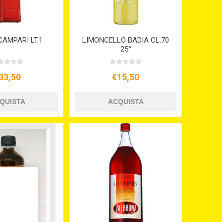
CAMPARI LT.1
LIMONCELLO BADIA CL.70
25°
33,50
€15,50
,