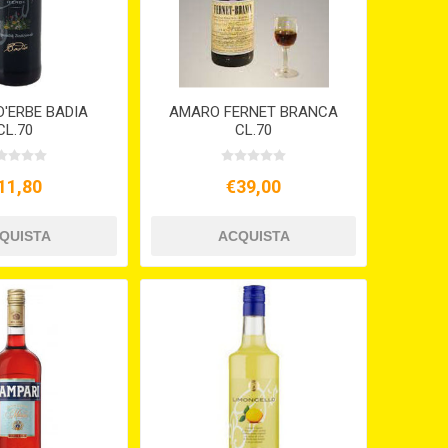
'ERBE BADIA
AMARO FERNET BRANCA
CL.70
CL.70
11,80
€39,00