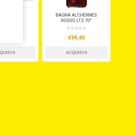
 LIQUIDO X
BAGNA ALCHERMES
TONE LT.1
ROSSO LT.2 70°
72,80
€99,40