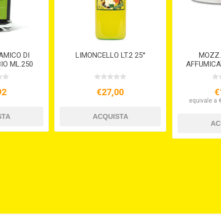
AMICO DI
LIMONCELLO LT.2 25°
MOZZ.
IO ML.250
AFFUMICAT
8 ANNI
92
€27,00
€
equivale a 