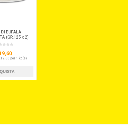
 DI BUFALA
A (GR.125 x 2)
19,60
€19,60 per 1 kg(s)