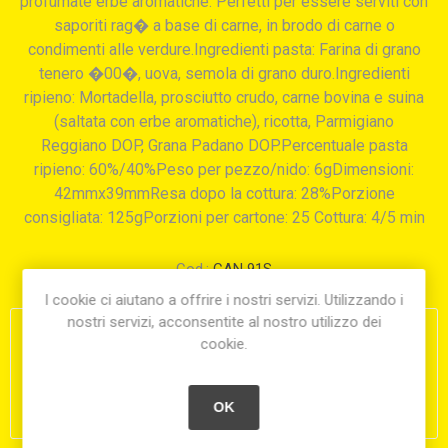
profumate erbe aromatiche. Perfetti per essere serviti con
saporiti rag� a base di carne, in brodo di carne o
condimenti alle verdure.Ingredienti pasta: Farina di grano
tenero �00�, uova, semola di grano duro.Ingredienti
ripieno: Mortadella, prosciutto crudo, carne bovina e suina
(saltata con erbe aromatiche), ricotta, Parmigiano
Reggiano DOP, Grana Padano DOP.Percentuale pasta
ripieno: 60%/40%Peso per pezzo/nido: 6gDimensioni:
42mmx39mmResa dopo la cottura: 28%Porzione
consigliata: 125gPorzioni per cartone: 25 Cottura: 4/5 min
Cod.:
CAN 91S
I cookie ci aiutano a offrire i nostri servizi. Utilizzando i
nostri servizi, acconsentite al nostro utilizzo dei
€17,00
cookie.
i
OK
h